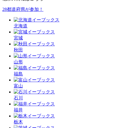
28都道府県が参加！
北海道
宮城
秋田
山形
福島
富山
石川
福井
栃木