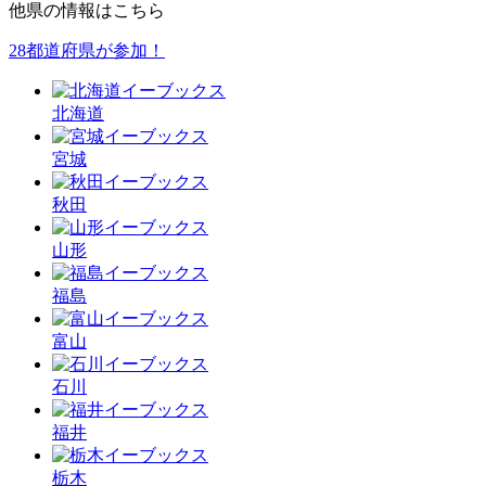
他県の情報はこちら
28都道府県が参加！
北海道
宮城
秋田
山形
福島
富山
石川
福井
栃木