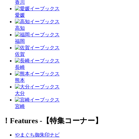
香川
愛媛
高知
福岡
佐賀
長崎
熊本
大分
宮崎
！Features ‐【特集コーナー】
やまぐち御朱印ナビ