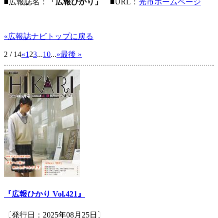
■広報誌名：
「広報ひかり」
■URL：
光市ホームページ
«広報誌ナビトップに戻る
2 / 14
«
1
2
3
...
10
...
»
最後 »
『広報ひかり Vol.421』
〔発行日：2025年08月25日〕