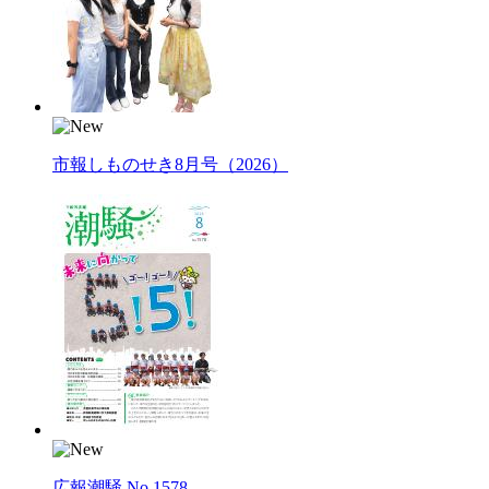
市報しものせき8月号（2026）
広報潮騒 No.1578