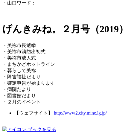
・山口ワード：
げんきみね。２月号（2019）
・美祢市長選挙
・美祢市消防出初式
・美祢市成人式
・まちかどホットライン
・暮らして美祢
・障害福祉だより
・確定申告が始まります
・病院だより
・図書館だより
・２月のイベント
【ウェブサイト】
http://www2.city.mine.lg.jp/