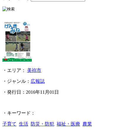
・エリア：
美祢市
・ジャンル：
広報誌
・発行日：
2016年11月01日
・キーワード：
子育て
生活
防災・防犯
福祉・医療
農業