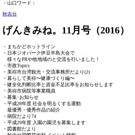
・山口ワード：
秋吉台
げんきみね。11月号（2016）
・まちかどホットライン
・日本ジオパーク伊豆半島大会で
様々なPRや他地域のと交流を行いました！
・市政Topics
・美祢市台湾観光・交流事務所だより(2)
・暮らして美祢〜健康づくり編〜
・健全化判断比率と資金不足比率をお知らせします
・美祢市病院等事業職員
・募集･お知らせ
・平成28年度 社会を明るくする運動
最優秀・優秀作品の紹介
・病院だより74
・平成29年度 入園の園児を募集します
・図書館だより