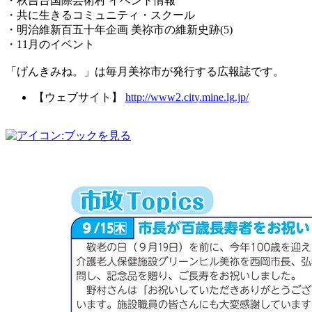
・秋吉台国際芸術村 イベント情報
・共に生きるコミュニティ・スクール
・明治維新百五十年企画 美祢市の維新史跡(5)
・11月のイベント
「げんきみね。」は毎月美祢市が発行する広報誌です。
【ウェブサイト】
http://www2.city.mine.lg.jp/