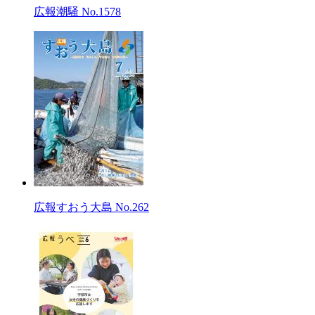
広報潮騒 No.1578
広報すおう大島 No.262