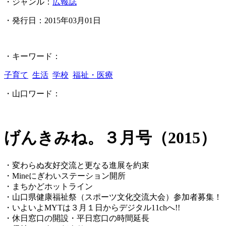
・ジャンル：
広報誌
・発行日：
2015年03月01日
・キーワード：
子育て
生活
学校
福祉・医療
・山口ワード：
げんきみね。３月号（2015）
・変わらぬ友好交流と更なる進展を約束
・Mineにぎわいステーション開所
・まちかどホットライン
・山口県健康福祉祭（スポーツ文化交流大会）参加者募集！
・いよいよMYTは３月１日からデジタル11chへ!!
・休日窓口の開設・平日窓口の時間延長