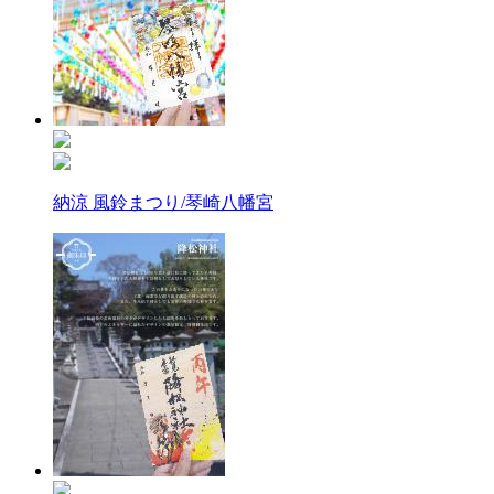
納涼 風鈴まつり/琴崎八幡宮