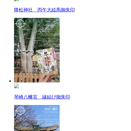
降松神社 丙午大絵馬御朱印
琴崎八幡宮 縁結び御朱印