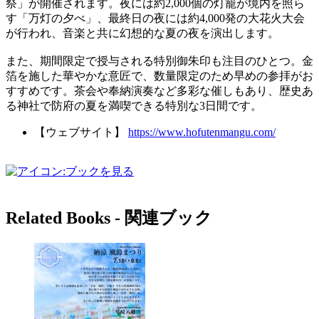
祭」が開催されます。夜には約2,000個の灯籠が境内を照ら
す「万灯の夕べ」、最終日の夜には約4,000発の大花火大会
が行われ、音楽と共に幻想的な夏の夜を演出します。
また、期間限定で授与される特別御朱印も注目のひとつ。金
箔を施した華やかな意匠で、数量限定のため早めの参拝がお
すすめです。茶会や奉納演奏など多彩な催しもあり、歴史あ
る神社で防府の夏を満喫できる特別な3日間です。
【ウェブサイト】
https://www.hofutenmangu.com/
Related Books ‐ 関連ブック