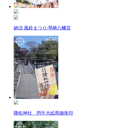
納涼 風鈴まつり/琴崎八幡宮
降松神社 丙午大絵馬御朱印