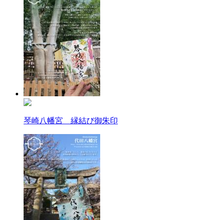
琴崎八幡宮 縁結び御朱印