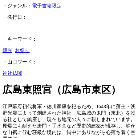
・ジャンル：
電子書籍限定
・発行日：
・キーワード：
観光
お祭り
・山口ワード：
神社仏閣
広島東照宮（広島市東区）
江戸幕府初代将軍・徳川家康を祀るため、1648年に藩主・浅
野光晟によって創建された神社。広島城の鬼門（東北）を護
る社として鎮座し、現在も地元の人々に親しまれています。
原爆にも耐えた唐門・手水舎など歴史的建築が現存し、静か
な山裾に佇む荘厳な境内は、街中にありながら心落ち着く空