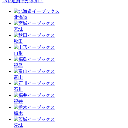
28都道府県が参加！
北海道
宮城
秋田
山形
福島
富山
石川
福井
栃木
茨城