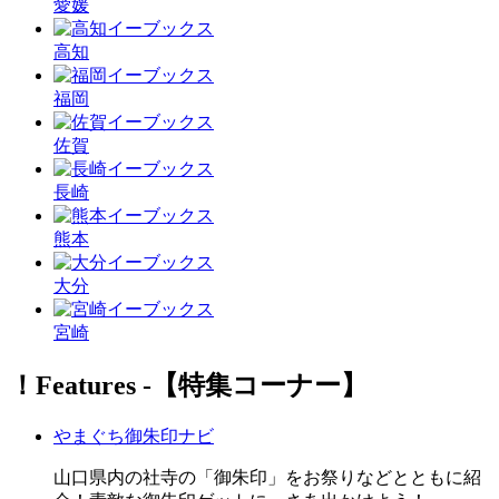
愛媛
高知
福岡
佐賀
長崎
熊本
大分
宮崎
！Features ‐【特集コーナー】
やまぐち御朱印ナビ
山口県内の社寺の「御朱印」をお祭りなどとともに紹