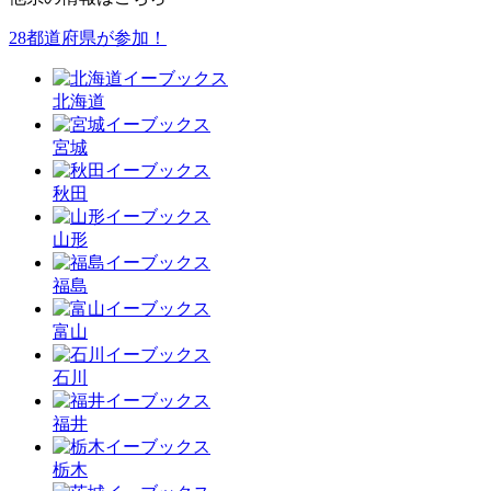
28都道府県が参加！
北海道
宮城
秋田
山形
福島
富山
石川
福井
栃木