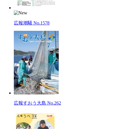
広報潮騒 No.1578
広報すおう大島 No.262