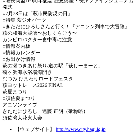
○薩長同盟160周年記念 歴史講座・長州ファイブジュニア出
発式
​○7月28日は「萩市民防災の日」
○特集 萩ジオパーク
○きただにひろしさんと行く！『アニソン列車で大冒険』
萩の和船大競漕〜おしくらごう〜
カンピロバクター食中毒に注意
○情報案内板
○情報カレンダー
○お出かけ情報
萩の瀬つきあじ祭り/道の駅「萩しーまーと」
菊ヶ浜海水浴場海開き
むつみ ひまわりロードフェスタ
萩ヨットレース2026 FINAL
萩夏まつり
○須佐夏まつり
アニソンライブ
きただにひろし 遠藤 正明（敬称略）
須佐湾大花火大会
【ウェブサイト】
http://www.city.hagi.lg.jp