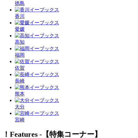
徳島
香川
愛媛
高知
福岡
佐賀
長崎
熊本
大分
宮崎
！Features ‐【特集コーナー】