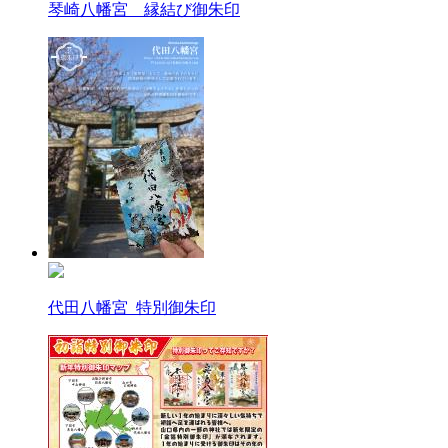
琴崎八幡宮 縁結び御朱印
代田八幡宮_特別御朱印