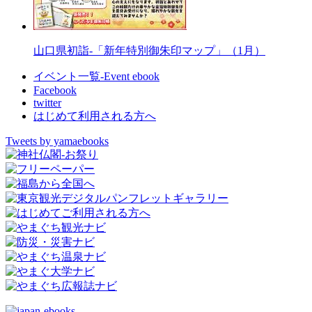
山口県初詣-「新年特別御朱印マップ」（1月）
イベント一覧-Event ebook
Facebook
twitter
はじめて利用される方へ
Tweets by yamaebooks