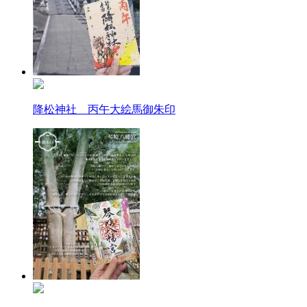
降松神社 丙午大絵馬御朱印