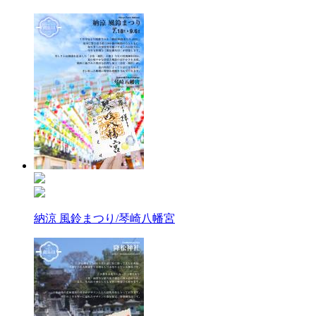
納涼 風鈴まつり/琴崎八幡宮