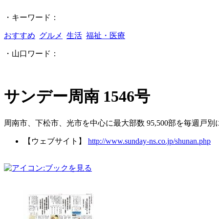
・キーワード：
おすすめ
グルメ
生活
福祉・医療
・山口ワード：
サンデー周南 1546号
周南市、下松市、光市を中心に最大部数 95,500部を毎週戸
【ウェブサイト】
http://www.sunday-ns.co.jp/shunan.php