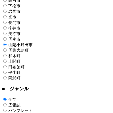
防府市
下松市
岩国市
光市
長門市
柳井市
美祢市
周南市
山陽小野田市
周防大島町
和木町
上関町
田布施町
平生町
阿武町
■ ジャンル
全て
広報誌
パンフレット