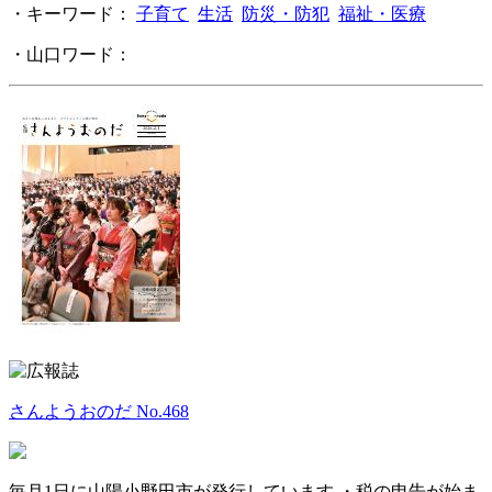
・キーワード：
子育て
生活
防災・防犯
福祉・医療
・山口ワード：
さんようおのだ No.468
毎月1日に山陽小野田市が発行しています ・税の申告が始ま