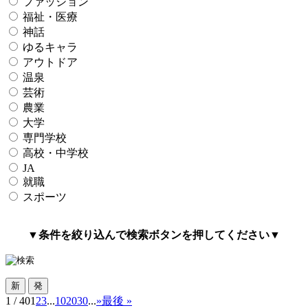
ファッション
福祉・医療
神話
ゆるキャラ
アウトドア
温泉
芸術
農業
大学
専門学校
高校・中学校
JA
就職
スポーツ
▼条件を絞り込んで検索ボタンを押してください▼
1 / 40
1
2
3
...
10
20
30
...
»
最後 »