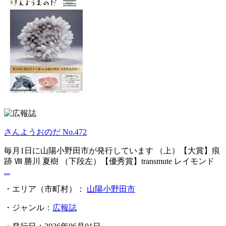
さんようおのだ No.472
毎月1日に山陽小野田市が発行しています （上）【大賞】痕
跡 Ⅷ 勝川 夏樹 （下段左）【優秀賞】transmute レイモンド
...
・エリア（市町村）：
山陽小野田市
・ジャンル：
広報誌