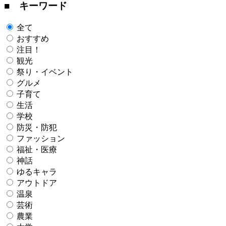
■ キーワード
全て
おすすめ
注目！
観光
祭り・イベント
グルメ
子育て
生活
学校
防災・防犯
ファッション
福祉・医療
神話
ゆるキャラ
アウトドア
温泉
芸術
農業