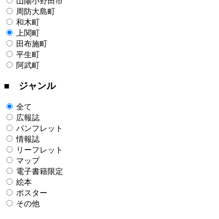
山陽小野田市
周防大島町
和木町
上関町
田布施町
平生町
阿武町
■ ジャンル
全て
広報誌
パンフレット
情報誌
リーフレット
マップ
電子書籍限定
絵本
ポスター
その他