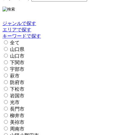
ジャンルで探す
エリアで探す
キーワードで探す
全て
山口県
山口市
下関市
宇部市
萩市
防府市
下松市
岩国市
光市
長門市
柳井市
美祢市
周南市