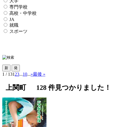
大学
専門学校
高校・中学校
JA
就職
スポーツ
1 / 13
1
2
3
...
10
...
»
最後 »
上関町
128
件見つかりました！